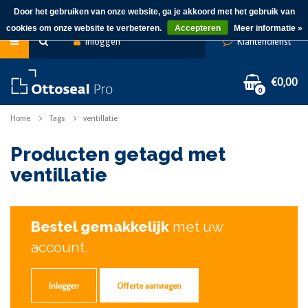
Door het gebruiken van onze website, ga je akkoord met het gebruik van
cookies om onze website te verbeteren.
Accepteren
Meer informatie »
Inloggen
Klantendienst
€0,00
0
Home
Tags
ventillatie
Producten getagd met
ventillatie
Bestel gemakkelijk
met uw
account.
Inloggen
Offerte aanvragen