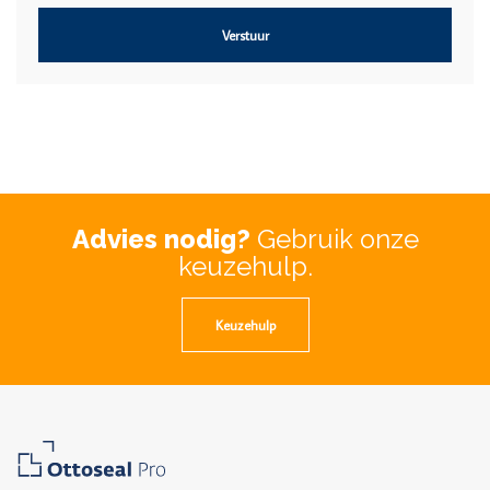
Verstuur
Advies nodig?
Gebruik onze
keuzehulp.
Keuzehulp