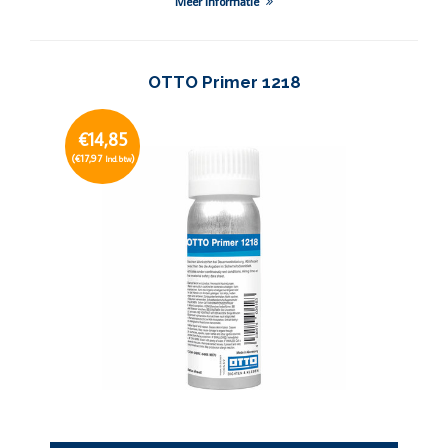
Meer informatie
OTTO Primer 1218
€14,85
(€17,97
)
Incl. btw