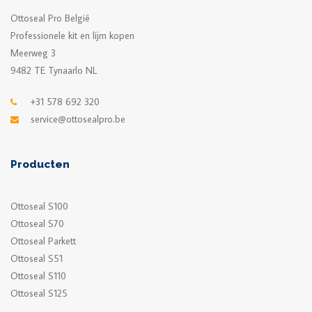
Ottoseal Pro België
Professionele kit en lijm kopen
Meerweg 3
9482 TE Tynaarlo NL
+31 578 692 320
service@ottosealpro.be
Producten
Ottoseal S100
Ottoseal S70
Ottoseal Parkett
Ottoseal S51
Ottoseal S110
Ottoseal S125