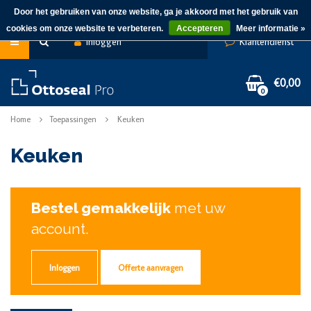
Door het gebruiken van onze website, ga je akkoord met het gebruik van
cookies om onze website te verbeteren.
Accepteren
Meer informatie »
Inloggen
Klantendienst
€0,00
0
Home
Toepassingen
Keuken
Keuken
Bestel gemakkelijk
met uw
account.
Inloggen
Offerte aanvragen