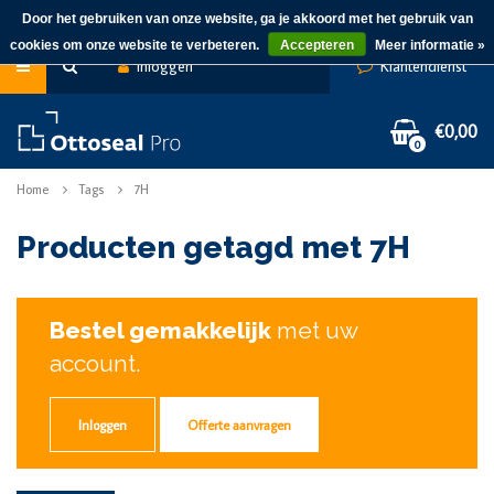
Door het gebruiken van onze website, ga je akkoord met het gebruik van
cookies om onze website te verbeteren.
Accepteren
Meer informatie »
Inloggen
Klantendienst
€0,00
0
Home
Tags
7H
Producten getagd met 7H
Bestel gemakkelijk
met uw
account.
Inloggen
Offerte aanvragen