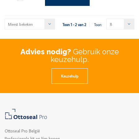
Meest bekeken
8
Toon 1 - 2 van 2
Toon:
Advies nodig?
Gebruik onze
keuzehulp.
Keuzehulp
Ottoseal Pro België
Professionele kit en lijm kopen