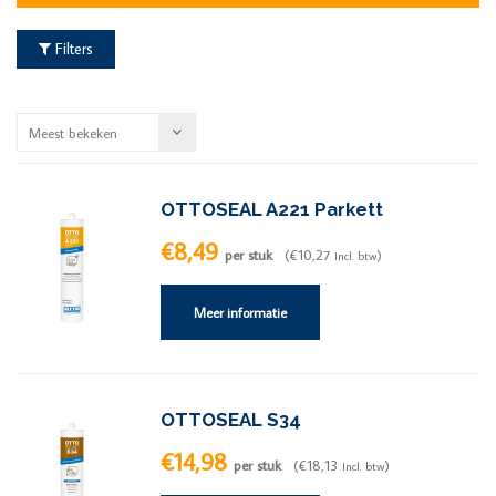
Filters
Meest bekeken
OTTOSEAL A221 Parkett
€8,49
per stuk
(€10,27
)
Incl. btw
Meer informatie
OTTOSEAL S34
€14,98
per stuk
(€18,13
)
Incl. btw