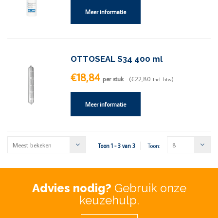
Meer informatie
OTTOSEAL S34 400 ml
€18,84
per stuk
(€22,80
)
Incl. btw
Meer informatie
Meest bekeken
8
Toon 1 - 3 van 3
Toon:
Advies nodig?
Gebruik onze
keuzehulp.