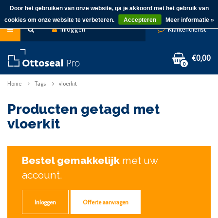
Door het gebruiken van onze website, ga je akkoord met het gebruik van
cookies om onze website te verbeteren.
Accepteren
Meer informatie »
Inloggen
Klantendienst
€0,00
0
Home
Tags
vloerkit
Producten getagd met
vloerkit
Bestel gemakkelijk
met uw
account.
Inloggen
Offerte aanvragen