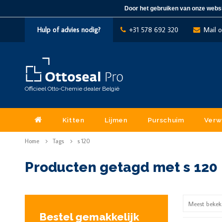
Door het gebruiken van onze websi
Hulp of advies nodig?
+31 578 692 320
Mail 
Officieel Otto-Chemie dealer België
Kitten
Lijmen
Purschuim
Verw
Home
Tags
s 120
Producten getagd met s 120
Meest bekek
Bestel gemakkelijk