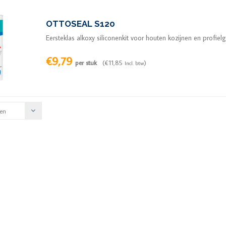
OTTOSEAL S120
Eersteklas alkoxy siliconenkit voor houten kozijnen en profie
€9,79
per stuk
(€11,85
)
Incl. btw
en