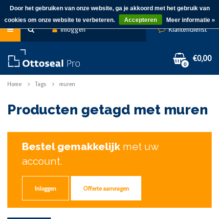
Door het gebruiken van onze website, ga je akkoord met het gebruik van
cookies om onze website te verbeteren.
Accepteren
Meer informatie »
Inloggen
Klantendienst
€0,00
0
Home
Tags
muren
Producten getagd met muren
Bestel gemakkelijk
met uw
account.
Inloggen
Offerte aanvragen