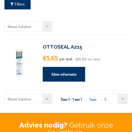
Filters
Meest bekeken
OTTOSEAL A215
€5,65
per stuk
(€6,84
)
Incl. btw
Meer informatie
Meest bekeken
8
Toon 1 - 1 van 1
Toon:
Advies nodig?
Gebruik onze