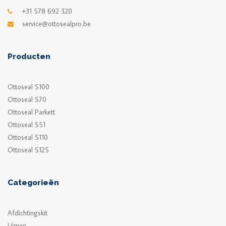
+31 578 692 320
service@ottosealpro.be
Producten
Ottoseal S100
Ottoseal S70
Ottoseal Parkett
Ottoseal S51
Ottoseal S110
Ottoseal S125
Categorieën
Afdichtingskit
Lijmen