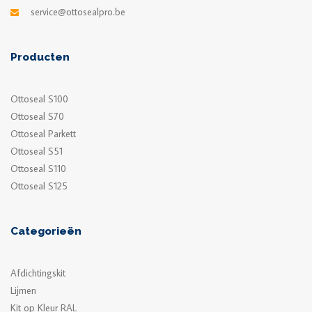
service@ottosealpro.be
Producten
Ottoseal S100
Ottoseal S70
Ottoseal Parkett
Ottoseal S51
Ottoseal S110
Ottoseal S125
Categorieën
Afdichtingskit
Lijmen
Kit op Kleur RAL