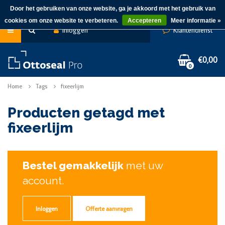
Door het gebruiken van onze website, ga je akkoord met het gebruik van
cookies om onze website te verbeteren.
Accepteren
Meer informatie »
Inloggen
Klantendienst
€0,00
0
Home
Tags
fixeerlijm
Producten getagd met
fixeerlijm
Bestel gemakkelijk
met uw
account.
Inloggen
Offerte aanvragen