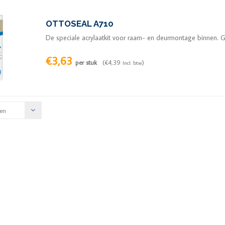
OTTOSEAL A710
De speciale acrylaatkit voor raam- en deurmontage binnen. G
€3,63
per stuk
(€4,39
)
Incl. btw
en