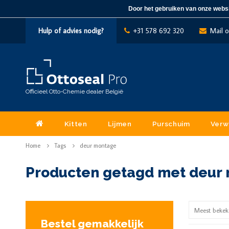
Door het gebruiken van onze websi
Hulp of advies nodig?
+31 578 692 320
Mail 
Officieel Otto-Chemie dealer België
Kitten
Lijmen
Purschuim
Verw
Home
Tags
deur montage
Producten getagd met deur
Meest bekek
Bestel gemakkelijk