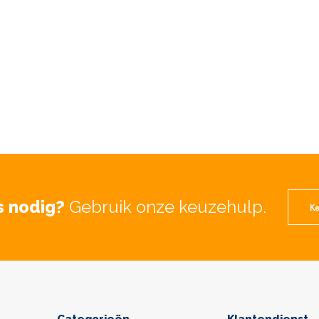
s nodig?
Gebruik onze keuzehulp.
Ke