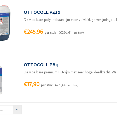
OTTOCOLL P410
De vloeibare polyurethaan lijm voor volvlakkige verlijmingen. I
€245,96
per stuk
(€297,61
)
Incl. btw
OTTOCOLL P84
De vloeibare premium PU-lijm met zeer hoge kleefkracht. We
€17,90
per stuk
(€21,66
)
Incl. btw
en