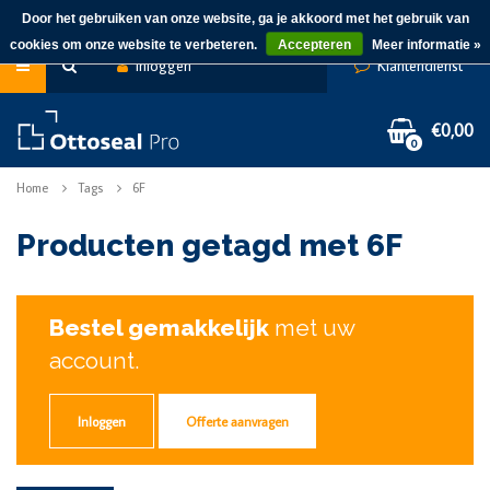
Door het gebruiken van onze website, ga je akkoord met het gebruik van
cookies om onze website te verbeteren.
Accepteren
Meer informatie »
Inloggen
Klantendienst
€0,00
0
Home
Tags
6F
Producten getagd met 6F
Bestel gemakkelijk
met uw
account.
Inloggen
Offerte aanvragen