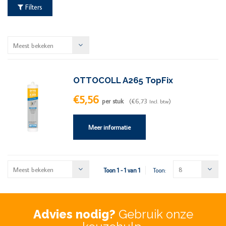
Filters
Meest bekeken
OTTOCOLL A265 TopFix
€5,56
per stuk
(€6,73
)
Incl. btw
Meer informatie
Meest bekeken
8
Toon 1 - 1 van 1
Toon:
Advies nodig?
Gebruik onze