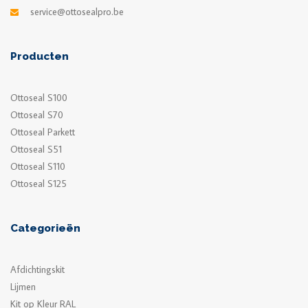
service@ottosealpro.be
Producten
Ottoseal S100
Ottoseal S70
Ottoseal Parkett
Ottoseal S51
Ottoseal S110
Ottoseal S125
Categorieën
Afdichtingskit
Lijmen
Kit op Kleur RAL