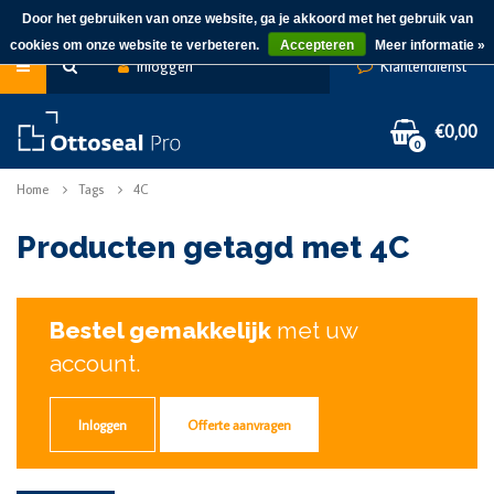
Door het gebruiken van onze website, ga je akkoord met het gebruik van
cookies om onze website te verbeteren.
Accepteren
Meer informatie »
Inloggen
Klantendienst
€0,00
0
Home
Tags
4C
Producten getagd met 4C
Bestel gemakkelijk
met uw
account.
Inloggen
Offerte aanvragen