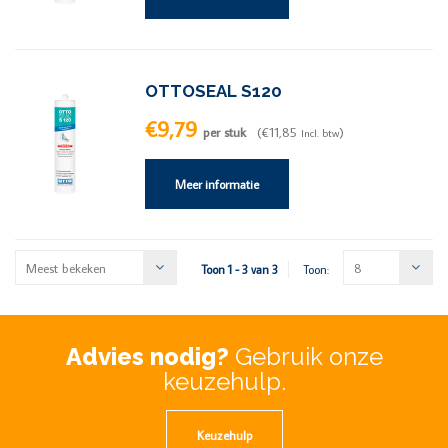
OTTOSEAL S120
€9,79
per stuk
(€11,85
)
Incl. btw
Meer informatie
Meest bekeken
8
Toon 1 - 3 van 3
Toon:
Advies nodig?
Gebruik onze
keuzehulp.
Keuzehulp