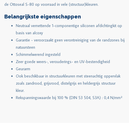
de Ottoseal S-80 op voorraad in vele (structuur)kleuren.
Belangrijkste eigenschappen
Neutraal vernettende 1-componentige siliconen afdichtingkit op
basis van alcoxy
Garantie - veroorzaakt geen verontreiniging van de randzones bij
natuursteen
Schimmelwerend ingesteld
Zeer goede weers-, verouderings- en UV-bestendigheid
Geurarm
Ook beschikbaar in structuurkleuren met steenachtig oppervlak
zoals zandrood, grijsrood, distelgrijs en heldergrijs structuur
kleur.
Rekspanningswaarde bij 100 % (DIN 53 504, S3A) : 0,4 N/mm²