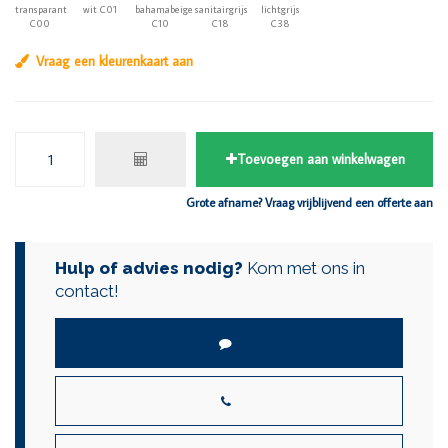
transparant
wit C01
bahamabeige
sanitairgrijs
lichtgrijs
C00
C10
C18
C38
Vraag een kleurenkaart aan
Toevoegen aan winkelwagen
Grote afname? Vraag vrijblijvend een offerte aan
Hulp of advies nodig?
Kom met ons in
contact!