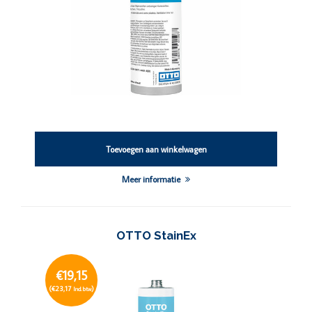
Toevoegen aan winkelwagen
Meer informatie
OTTO StainEx
€19,15
(€23,17
)
Incl. btw