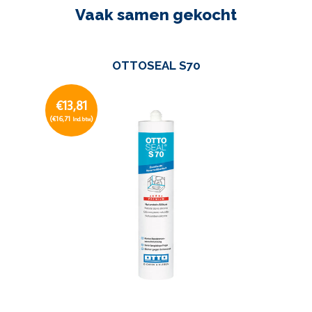
Vaak samen gekocht
OTTOSEAL S70
€13,81
(€16,71
)
Incl. btw