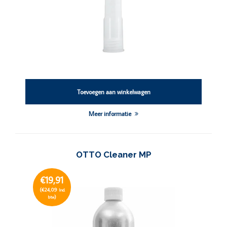
Toevoegen aan winkelwagen
Meer informatie
OTTO Cleaner MP
€19,91
(€24,09
Incl.
)
btw