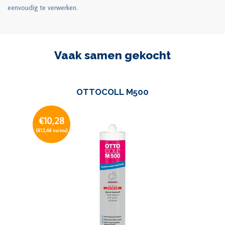
eenvoudig te verwerken.
Vaak samen gekocht
OTTOCOLL M500
€10,28
(€12,44
)
Incl. btw