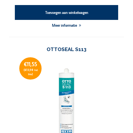
Toevoegen aan winkelwagen
Meer informatie
OTTOSEAL S113
€11,55
(€13,98
Incl.
)
btw