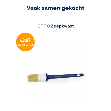
Vaak samen gekocht
OTTO Zeepkwast
€3,87
(€4,68
)
Incl. btw