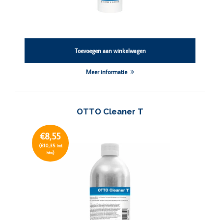
Toevoegen aan winkelwagen
Meer informatie
OTTO Cleaner T
€8,55
(€10,35
Incl.
)
btw